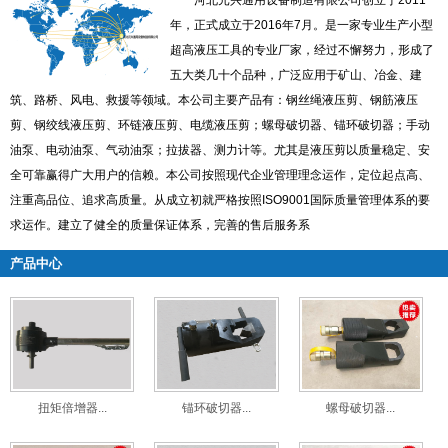
河北元兴通用设备制造有限公司创立于2011
年，正式成立于2016年7月。是一家专业生产小型
超高液压工具的专业厂家，经过不懈努力，形成了
五大类几十个品种，广泛应用于矿山、冶金、建
筑、路桥、风电、救援等领域。本公司主要产品有：钢丝绳液压剪、钢筋液压
剪、钢绞线液压剪、环链液压剪、电缆液压剪；螺母破切器、锚环破切器；手动
油泵、电动油泵、气动油泵；拉拔器、测力计等。尤其是液压剪以质量稳定、安
全可靠赢得广大用户的信赖。本公司按照现代企业管理理念运作，定位起点高、
注重高品位、追求高质量。从成立初就严格按照ISO9001国际质量管理体系的要
求运作。建立了健全的质量保证体系，完善的售后服务系
产品中心
扭矩倍增器...
锚环破切器...
螺母破切器...