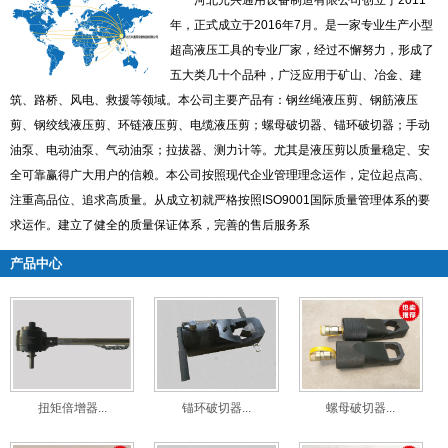
河北元兴通用设备制造有限公司创立于2011
年，正式成立于2016年7月。是一家专业生产小型
超高液压工具的专业厂家，经过不懈努力，形成了
五大类几十个品种，广泛应用于矿山、冶金、建
筑、路桥、风电、救援等领域。本公司主要产品有：钢丝绳液压剪、钢筋液压
剪、钢绞线液压剪、环链液压剪、电缆液压剪；螺母破切器、锚环破切器；手动
油泵、电动油泵、气动油泵；拉拔器、测力计等。尤其是液压剪以质量稳定、安
全可靠赢得广大用户的信赖。本公司按照现代企业管理理念运作，定位起点高、
注重高品位、追求高质量。从成立初就严格按照ISO9001国际质量管理体系的要
求运作。建立了健全的质量保证体系，完善的售后服务系
产品中心
扭矩倍增器...
锚环破切器...
螺母破切器...